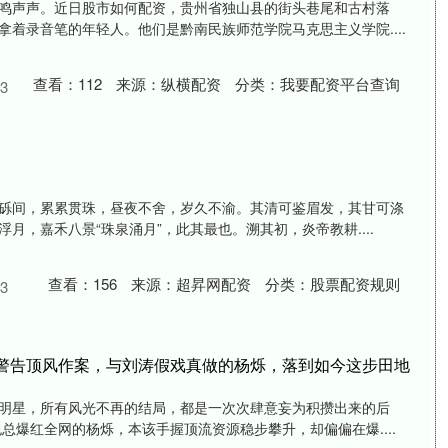
鸣声声。近日股市如何配资，贵州省独山县的街头巷尾和古村落
拿着录音笔的年轻人。他们是黔南民族师范学院马克思主义学院....
查看：
112
来源：
纵横配资
分类：
我要配资平台查询
3
砾间，累累贯珠，昼夜不舍，岁久不渝。其清可鉴眉发，其甘可涤
月，嘉禾八景“珠泉涌月”，此其最也。溯其初，炎帝教耕....
查看：
156
来源：
超昇网配资
分类：
股票配资规则
3
视警告顶风作案，与刘涛假戏真做的杨烁，落到如今这步田地
明星，所有风光不再的结局，都是一次次肆意妄为积攒出来的后
总爆红全网的杨烁，本该手握顶流资源稳步攀升，却偏偏在爆....