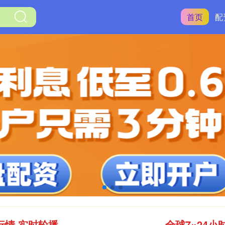
首页
配
行情 实时轮播
全球7×24小