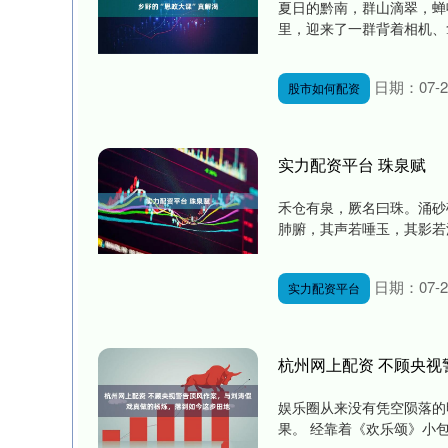
夏日的黔南，群山滴翠，蝉
里，迎来了一群背着相机、
日期：07-2
股市如何配资
实力配资平台 珠泉赋
禾仓有泉，厥名曰珠。涌砂
肺腑，其声若唾玉，其影若浮
日期：07-2
实力配资平台
杭州网上配资 不顾央
娱乐圈从来没有凭空陨落的
果。 经靠着《欢乐颂》小包