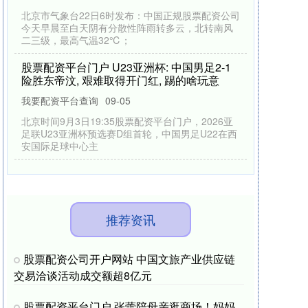
中
国
正
规
股
票
配
资
尽
管
利
物
浦
在
花
费
近
三
，
签
下
了
维
尔
茨
林
蓬
、
埃
基
蒂
克
等
多
名
强
，
但
本
赛
季
利
物
浦
最
大
的
惊
喜
，
公
司
亿
今
夏
、
弗
援
可
股
票
配
资
公
司
开
网
站
桥
头
镇
第
41个
教
节
教
育
风
采
巡
之
东
莞
市
第
一
中
学
（
集
）
桥
头
中
户
师
庆
祝
礼
团
学
配资门户网网址
09-11
前
言
股
票
配
资
公
户
网
站
金
秋
，
硕
果
盈
枝
。
此
第
41个
教
师
临
之
际
，
我
们
谨
以
“荷
风
润
沃
土
心
育
未
来
”为
主
题
，
司
开
值
送
爽
节
来
匠
举
推荐资讯
股票配资公司开户网站 中国文旅产业供应链
交易洽谈活动成交额超8亿元
股票配资平台门户 张蕾陪母亲逛商场！妈妈