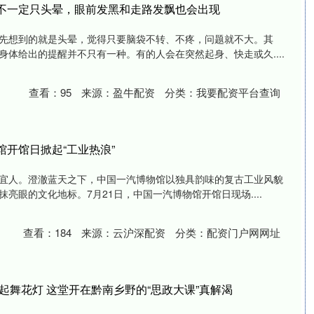
足不一定只头晕，眼前发黑和走路发飘也会出现
先想到的就是头晕，觉得只要脑袋不转、不疼，问题就不大。其
身体给出的提醒并不只有一种。有的人会在突然起身、快走或久....
查看：
95
来源：
盈牛配资
分类：
我要配资平台查询
馆开馆日掀起“工业热浪”
宜人。澄澈蓝天之下，中国一汽博物馆以独具韵味的复古工业风貌
亮眼的文化地标。7月21日，中国一汽博物馆开馆日现场....
查看：
184
来源：
云沪深配资
分类：
配资门户网网址
 起舞花灯 这堂开在黔南乡野的“思政大课”真解渴