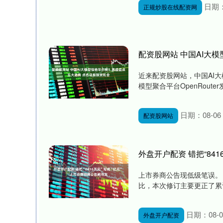
日期：
正规炒股在线配资网
配资股网站 中国AI大
近来配资股网站，中国AI
模型聚合平台OpenRoute
日期：08-06
配资股网站
外盘开户配资 错把“84
上市券商公告现低级笔误。
比，本次修订主要更正了累计已回
日期：08-0
外盘开户配资