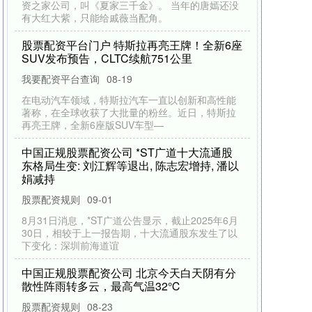
正规股票配资公司。 食品饮料行业毛利率居首 据证
券时报·数据宝统计，剔除金融
炒股最好用的手机软件 《灼灼韶华》这才叫
演技，程六一一句“乱爱”，把坏蛋演出了喜感
我要配资平台查询
09-24
作为一名标准的“六零”后，称得上小品演员出身的老
戏骨程六一炒股最好用的手机软件，用最具喜感的
表现方式，诠释着那个年代最令
股
票
配
资
平
台
门
户
将
防
风
防
汛
应
急
响
应
升
为
云
浮
提
Ⅱ级
我要配资平台查询
09-11
据“云浮应急管理”微信公众号消息，台风“塔巴”对云
浮市的风雨影响逐渐明显并将进一步加大，根据
《云浮市防汛防旱防风防冻应急
中
国
正
规
股
票
配
司
季
前
5球
+首
秀
绝
杀
!
蛤
蟆
”恩
古
莫
哈
会
成
红
军
下
一
个
版
本
答
案
资
公
“小
吗
股票配资规则
08-27