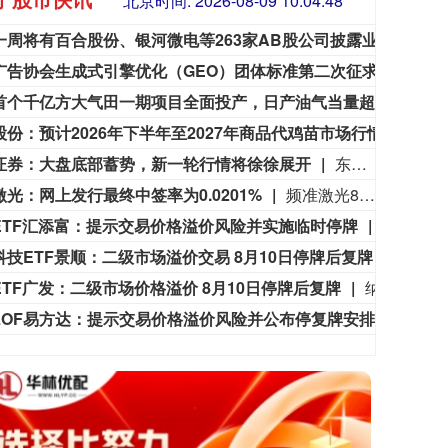
北京时间:
2026-08-09 10:04:50
未来一周将有百合股份、银河微电等263家AB股公司披露业绩。
未来一
中国广告协会生成式引擎优化（GEO）团体标准第二次征求意见会议在北京召开
8月
3563.12
基金指数
72
47.56
1.35%
渤海首个千亿方大气田一期项目全面投产，日产油气当量超5200吨
澎湃
益生股份：预计2026年下半年至2027年商品代鸡苗市场行情较好
益生
证券：大盘底部蓄势，新一轮行情将徐徐展开
东吴证券研报表示，在经历了7月的风格调整后，短期A股风格的再平衡，本质上是内生交易拥挤与外围市场联动共同驱动的资金面修正，而非产业趋势证伪，再从市场波动、股价位置、拥挤度、融资四个维度观察当前市场的状态。当前市场已经进入降波筑底的阶段，而接下来8月的业绩期将是关键的变奏点，AI主线有望再度走强。此外，其他景气线索也值得关注：创新药/CXO，业绩、政策等多因素共振，景气持续上修；电力设备，电网、电源等环节具备出海优势；有色金属，降息预期再度升温，金、铜价格修复。
激光：网上发行最终中签率为0.0201%
频准激光8月9日公告，回拨机制启动后，网上发行最终中签率为0.0201%。
ETF汇添富：提示交易价格溢价风险并实施临时停牌
纳指ET
科技ETF景顺：二级市场溢价交易 8月10日停牌后复牌
纳指科
ETF广发：二级市场价格溢价 8月10日停牌后复牌
纳指ETF广发公告称，近期该基金二级市场交易价格明显高于基金份额参考净值，出现较大幅度溢价，8月7日收盘价为1.687元，收盘时基金份额参考净值为1.4891元。为保护投资者利益，基金于8月10日开市起停牌，10:30起复牌，停牌期间赎回业务照常办理。若8月10日溢价幅度未有效回落，基金有权采取进一步停牌措施。目前基金运作正常，无应披露未披露重大信息。
LOF易方达：提示交易价格溢价风险并公布停复牌安排
原油L