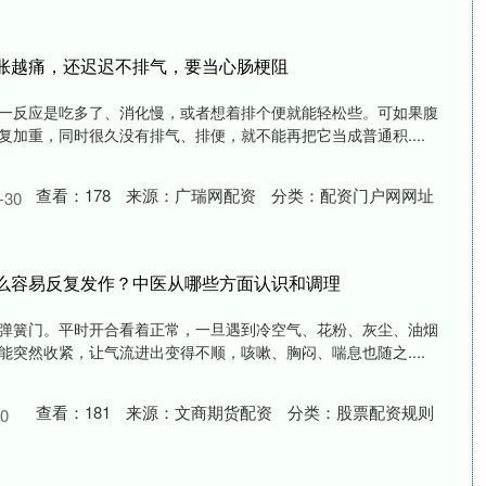
越胀越痛，还迟迟不排气，要当心肠梗阻
一反应是吃多了、消化慢，或者想着排个便就能轻松些。可如果腹
加重，同时很久没有排气、排便，就不能再把它当成普通积....
查看：
178
来源：
广瑞网配资
分类：
配资门户网网址
30
什么容易反复发作？中医从哪些方面认识和调理
弹簧门。平时开合看着正常，一旦遇到冷空气、花粉、灰尘、油烟
突然收紧，让气流进出变得不顺，咳嗽、胸闷、喘息也随之....
查看：
181
来源：
文商期货配资
分类：
股票配资规则
0