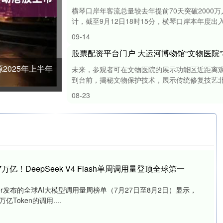
横琴口岸年客流总量较去年提前70天突破2000
计，截至9月12日18时15分，横琴口岸本年度出入境
09-14
股票配资平台门户 大运河博物馆“文物医院
2025年上半年
未来，参观者可在文物医院的展示功能区近距离观
到台前，揭秘文物保护技术，展示传统修复技艺北京
08-23
亿！DeepSeek V4 Flash单周调用量登顶全球第一
ter发布的全球AI大模型调用量周榜单（7月27日至8月2日）显示，
22万亿Token的调用....