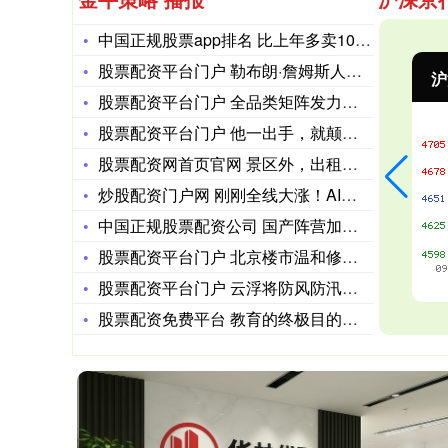
中国正规股票app排名 比上年多卖100多万头 结果还由盈转
股票配资平台门户 勒布朗·詹姆斯人民日报署名文章：篮球是连接
沪深300
4694.44
北
43.13
0.93%
股票配资平台门户 全品类矩阵发力，销量逆势飙升：比德文领跑电
股票配资平台门户 他一出手，就颠覆了英国电影
股票配资网首页官网 景区外，出租车司机干起了“导游”
炒股配资门户网 刚刚全线大涨！AI算力霸权战全面开火！
中国正规股票配资公司 国产阵营加码超节点：华为阿里领跑，AI
股票配资平台门户 北京楼市温和修复 政策效应持续释放
股票配资平台门户 云浮将防风防汛应急响应提升为Ⅱ级
股票配资免费平台 教育的终极目的：不是养听话的孩子，而是养会