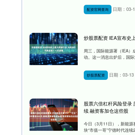
日期：03-1
配资官网查询
炒股票配资 IEA宣布
周三，国际能源署（IEA
动。这一消息出炉后，国际油
日期：03-13
炒股票配资
股票六倍杠杆风险登录 历
续 融资客加仓这些股
今日（3月11日），新能
块“市值一哥”宁德时代连续2