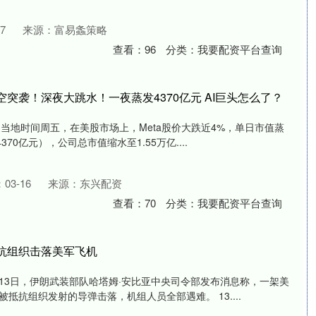
7
来源：富易螽策略
查看：
96
分类：
我要配资平台查询
空突袭！深夜大跳水！一夜蒸发4370亿元 AI巨头怎么了？
 当地时间周五，在美股市场上，Meta股价大跌近4%，单日市值蒸
70亿元），公司总市值缩水至1.55万亿....
03-16
来源：东兴配资
查看：
70
分类：
我要配资平台查询
抗组织击落美军飞机
13日，伊朗武装部队哈塔姆·安比亚中央司令部发布消息称，一架美
抵抗组织发射的导弹击落，机组人员全部遇难。 13....