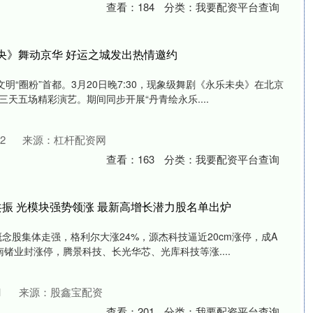
查看：
184
分类：
我要配资平台查询
央》舞动京华 好运之城发出热情邀约
文明“圈粉”首都。3月20日晚7:30，现象级舞剧《永乐未央》在北京
天五场精彩演艺。期间同步开展“丹青绘永乐....
2
来源：杠杆配资网
查看：
163
分类：
我要配资平台查询
共振 光模块强势领涨 最新高增长潜力股名单出炉
概念股集体走强，格利尔大涨24%，源杰科技逼近20cm涨停，成A
锗业封涨停，腾景科技、长光华芯、光库科技等涨....
1
来源：股鑫宝配资
查看：
201
分类：
我要配资平台查询