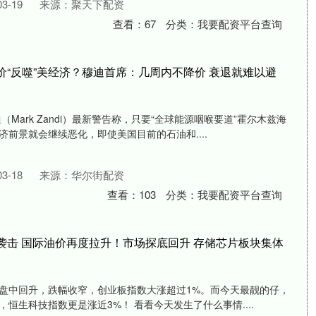
3-19
来源：聚天下配资
查看：
67
分类：
我要配资平台查询
价“反噬”美经济？穆迪首席：几周内不降价 衰退就难以避
Mark Zandi）最新警告称，只要“全球能源咽喉要道”霍尔木兹海
前景就会继续恶化，即使美国目前的石油和....
3-18
来源：华尔街配资
查看：
103
分类：
我要配资平台查询
袭击 国际油价再度拉升！市场探底回升 存储芯片板块集体
盘中回升，跌幅收窄，创业板指数大涨超过1%。而今天最靓的仔，
恒生科技指数更是涨近3%！ 看看今天发生了什么事情....