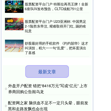
股票配资平台门户 特斯拉再亮王牌！全新
6座SUV发布预告，CLTC续航751公里
股票配资平台门户 U23亚洲杯: 中国男足
2-1险胜东帝汶, 艰难取得开门红, 踢的啥
玩意
炒股最好用的手机软件 《灼灼韶华》这才
叫演技，程六一一句“乱爱”，把坏蛋演出
了喜感
最新文章
外盘开户配资 错把“8416万元”写成“亿元” 上市
券商回购公告闹乌龙
配资网之家 脑供血不足不一定只头晕，眼前发
黑和走路发飘也会出现